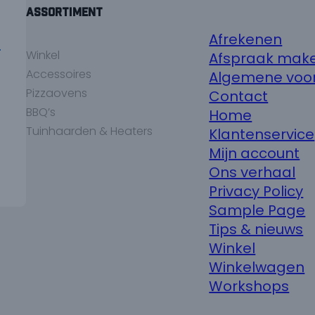
Assortiment
Afrekenen
p
Winkel
Afspraak mak
Accessoires
Algemene voo
Pizzaovens
Contact
BBQ’s
Home
Tuinhaarden & Heaters
Klantenservice
Mijn account
Ons verhaal
Privacy Policy
Sample Page
Tips & nieuws
Winkel
Winkelwagen
Workshops