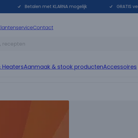
Betalen met KLARNA mogelijk
GRATIS verzend
Klantenservice
Contact
 Heaters
Aanmaak & stook producten
Accessoires
Merken
BBQ Accessoir
Monolith
Aanmaak & 
Keij
BBQ Rubs &
BonFeu
Snijplanken
Alle merken
Pannen