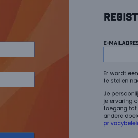
Regis
E-mailadre
Er wordt ee
te stellen n
Je persoonl
je ervaring 
toegang tot
andere doel
privacybelei