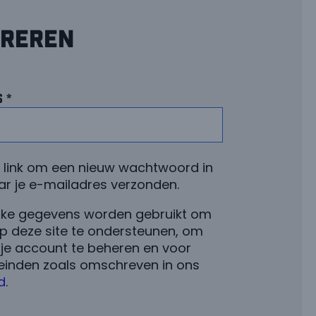
treren
s
*
n link om een nieuw wachtwoord in
aar je e-mailadres verzonden.
ijke gegevens worden gebruikt om
op deze site te ondersteunen, om
 je account te beheren en voor
einden zoals omschreven in ons
d
.