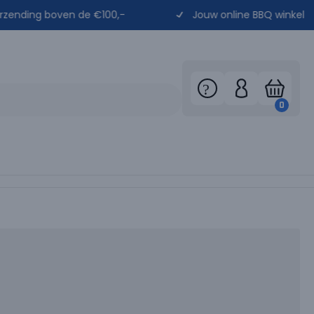
ing boven de €100,-
Jouw online BBQ winkel
0
es
stook producten
Thermometer
 Toppings
Messen
Alle accessoir