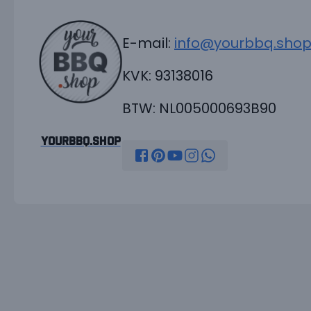
E-mail:
info@yourbbq.sho
KVK: 93138016
BTW: NL005000693B90
YourBBQ.shop