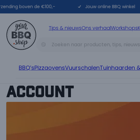
ing boven de €100,-
Jouw online BBQ winkel
Tips & nieuws
Ons verhaal
Workshops
BBQ’s
Pizzaovens
Vuurschalen
Tuinhaarden &
Soorten
Account
Kamado’s
Vuurschaal BBQ/Plancha
Alle soorten